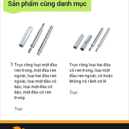
Sản phẩm cùng danh mục
Trục rỗng loại một đầu
Trục rỗng loại hai đầu
Tr
ren trong, một đầu ren
có ren trong, loại một
tr
ngoài; loại hai đầu ren
đầu ren ngoài; có hoặc
lê
ngoài; loại một đầu có
không có rãnh cờ lê
bậc; loại một đầu có
Tr
bậc, một đầu có ren
Trục
trong
Trục