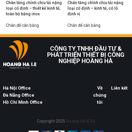
Chân tăng chỉnh chịu tải nặng
Chân tăng chỉnh chịu tải nặng
loại cố định – thiết kế kinh tế,
loại cố định – kinh tế, có lỗ
toàn bộ bằng inox
định vị
Chân đế cân bằng
Chân đế cân bằng
CÔNG TY TNHH ĐẦU TƯ &
PHÁT TRIỂN THIẾT BỊ CÔNG
NGHIỆP HOÀNG HÀ
HOANG HA I.E CO., LTD
Hà Nội Office
Về
Liên kết
Đà Nẵng Office
chúng
Hồ Chí Minh Office
tôi
Copyright 2025
Hoàng Hà IE FA