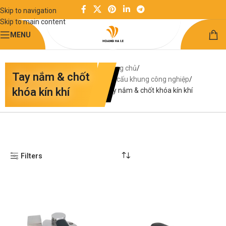
Skip to navigation
Skip to main content
MENU
Trang chủ
Tay nắm & chốt
Kết cấu khung công nghiệp
khóa kín khí
Tay nắm & chốt khóa kín khí
Filters