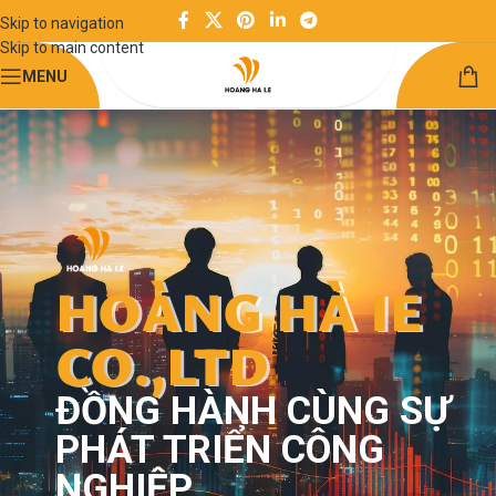
Skip to navigation
Skip to main content
MENU
HOÀNG HÀ IE
CO.,LTD
ĐỒNG HÀNH CÙNG SỰ
PHÁT TRIỂN CÔNG
NGHIỆP.