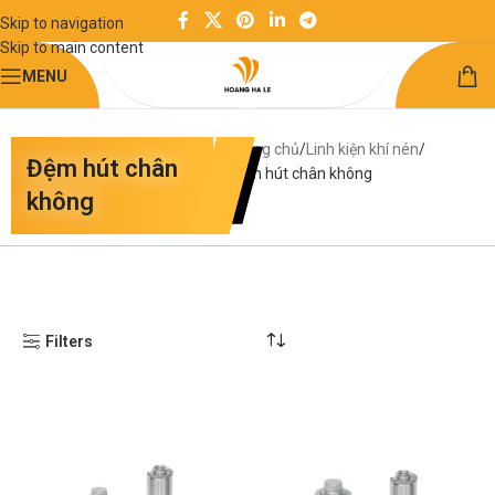
Skip to navigation
Skip to main content
MENU
Trang chủ
Linh kiện khí nén
Đệm hút chân
Đệm hút chân không
không
Filters