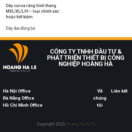
Dây curoa răng hình thang
MXL/XL/L/H – loại chính xác
hoặc tiết kiệm
Dây đai đồng bộ
CÔNG TY TNHH ĐẦU TƯ &
PHÁT TRIỂN THIẾT BỊ CÔNG
NGHIỆP HOÀNG HÀ
HOANG HA I.E CO., LTD
Hà Nội Office
Về
Liên kết
Đà Nẵng Office
chúng
Hồ Chí Minh Office
tôi
Copyright 2025
Hoàng Hà IE FA