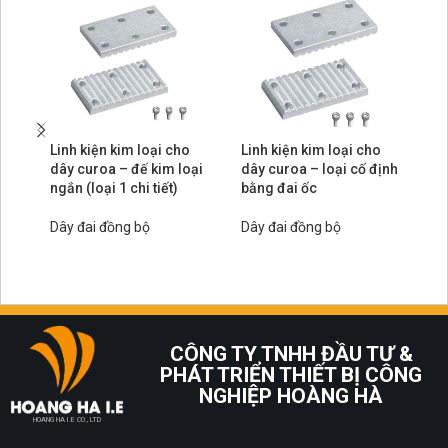
Linh kiện kim loại cho
Linh kiện kim loại cho
Li
dây curoa – đế kim loại
dây curoa – loại cố định
dâ
ngắn (loại 1 chi tiết)
bằng đai ốc
lo
Dây đai đồng bộ
Dây đai đồng bộ
Dâ
CÔNG TY TNHH ĐẦU TƯ &
PHÁT TRIỂN THIẾT BỊ CÔNG
NGHIỆP HOÀNG HÀ
HOANG HA I.E CO., LTD