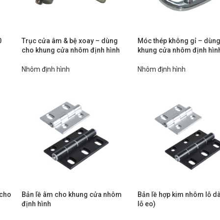
0
Trục cửa âm & bệ xoay – dùng
Móc thép không gỉ – dùn
cho khung cửa nhôm định hình
khung cửa nhôm định hìn
Nhôm định hình
Nhôm định hình
 cho
Bản lề âm cho khung cửa nhôm
Bản lề hợp kim nhôm lỗ dà
định hình
lỗ eo)