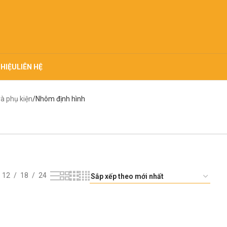
THIỆU
LIÊN HỆ
à phụ kiện
Nhôm định hình
12
18
24