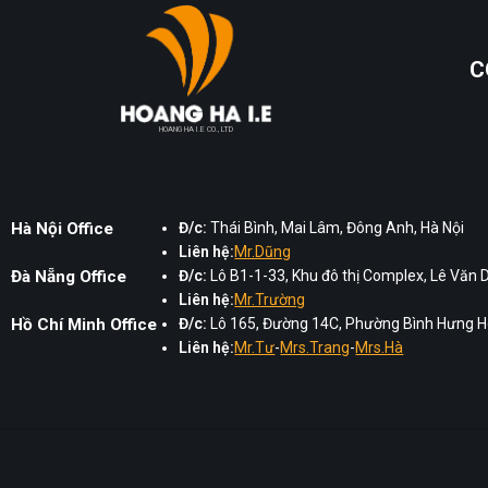
C
HOANG HA I.E CO., LTD
Hà Nội Office
Đ/c:
Thái Bình, Mai Lâm, Đông Anh, Hà Nội
Liên hệ:
Mr.Dũng
Đà Nẵng Office
Đ/c:
Lô B1-1-33, Khu đô thị Complex, Lê Văn 
Liên hệ:
Mr.Trường
Hồ Chí Minh Office
Đ/c:
Lô 165, Đường 14C, Phường Bình Hưng Hò
Liên hệ:
Mr.Tư
-
Mrs.Trang
-
Mrs.Hà