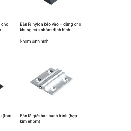
g cho
Bản lề nylon kéo vào – dùng cho
h
khung cửa nhôm định hình
Nhôm định hình
i (loại
Bản lề giới hạn hành trình (hợp
kim nhôm)