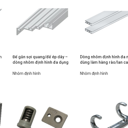
m
Đế gắn sợi quang/đế ép dây –
Dòng nhôm định hình đa 
dòng nhôm định hình đa dụng
dùng làm hàng rào/lan c
Nhôm định hình
Nhôm định hình