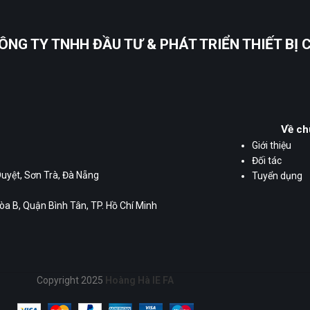
ÔNG TY TNHH ĐẦU TƯ & PHÁT TRIỂN THIẾT BỊ
Về ch
Giới thiệu
Đối tác
Duyệt, Sơn Trà, Đà Nẵng
Tuyển dụng
a B, Quận Bình Tân, TP. Hồ Chí Minh
Copyright 2025
Hoàng Hà IE FA