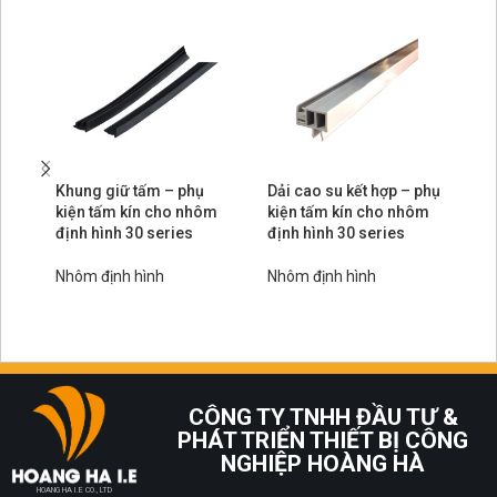
Khung giữ tấm – phụ
Dải cao su kết hợp – phụ
Đa
kiện tấm kín cho nhôm
kiện tấm kín cho nhôm
si
định hình 30 series
định hình 30 series
hì
Nhôm định hình
Nhôm định hình
Nh
CÔNG TY TNHH ĐẦU TƯ &
PHÁT TRIỂN THIẾT BỊ CÔNG
NGHIỆP HOÀNG HÀ
HOANG HA I.E CO., LTD