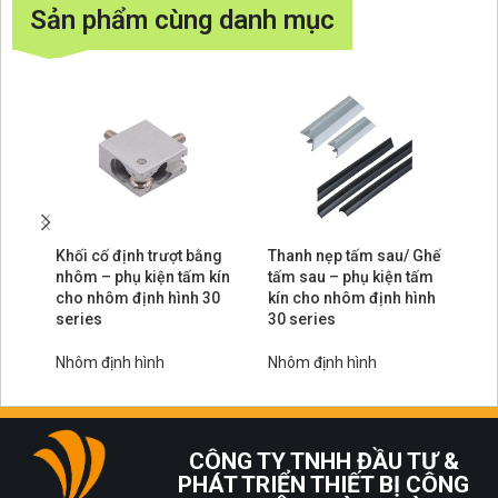
Sản phẩm cùng danh mục
Khối cố định trượt bằng
Thanh nẹp tấm sau/ Ghế
Đa
nhôm – phụ kiện tấm kín
tấm sau – phụ kiện tấm
si
cho nhôm định hình 30
kín cho nhôm định hình
hì
series
30 series
Nh
Nhôm định hình
Nhôm định hình
CÔNG TY TNHH ĐẦU TƯ &
PHÁT TRIỂN THIẾT BỊ CÔNG