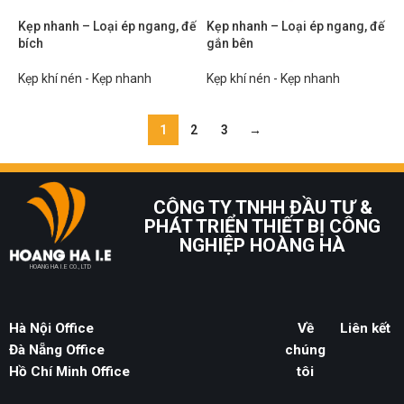
Kẹp nhanh – Loại ép ngang, đế
Kẹp nhanh – Loại ép ngang, đế
bích
gắn bên
Kẹp khí nén - Kẹp nhanh
Kẹp khí nén - Kẹp nhanh
1
2
3
→
CÔNG TY TNHH ĐẦU TƯ &
PHÁT TRIỂN THIẾT BỊ CÔNG
NGHIỆP HOÀNG HÀ
HOANG HA I.E CO., LTD
Hà Nội Office
Về
Liên kết
Đà Nẵng Office
chúng
Hồ Chí Minh Office
tôi