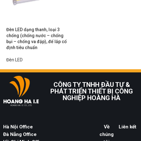
Đèn LED dạng thanh, loại 3
chống (chống nước – chống
bụi – chống va đập), đế lắp cố
định tiêu chuẩn
Đèn LED
CÔNG TY TNHH ĐẦU TƯ &
PHÁT TRIỂN THIẾT BỊ CÔNG
NGHIỆP HOÀNG HÀ
HOANG HA I.E CO., LTD
Hà Nội Office
Về
Liên kết
Đà Nẵng Office
chúng