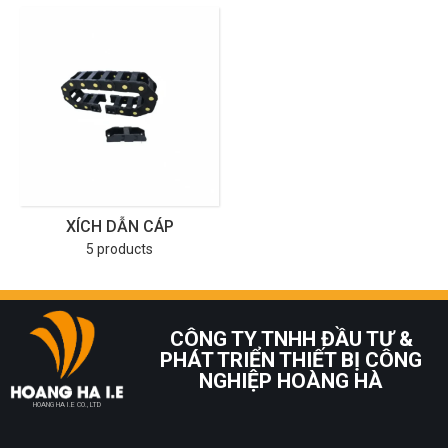
XÍCH DẪN CÁP
5 products
CÔNG TY TNHH ĐẦU TƯ &
PHÁT TRIỂN THIẾT BỊ CÔNG
NGHIỆP HOÀNG HÀ
HOANG HA I.E CO., LTD