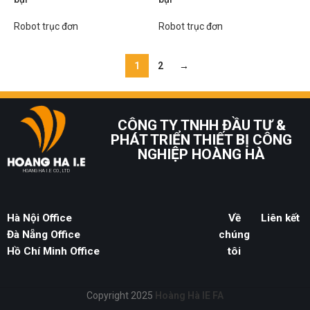
Robot trục đơn
Robot trục đơn
1
2
→
CÔNG TY TNHH ĐẦU TƯ &
PHÁT TRIỂN THIẾT BỊ CÔNG
NGHIỆP HOÀNG HÀ
HOANG HA I.E CO., LTD
Hà Nội Office
Về
Liên kết
Đà Nẵng Office
chúng
Hồ Chí Minh Office
tôi
Copyright 2025
Hoàng Hà IE FA