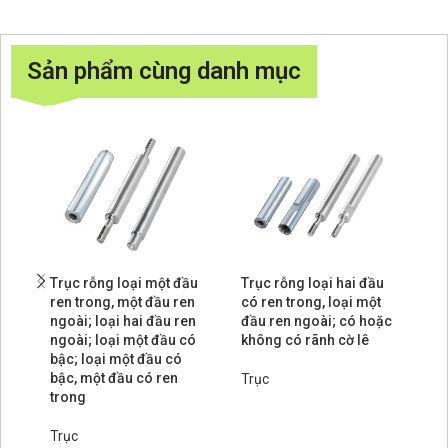
Sản phẩm cùng danh mục
Trục rỗng loại một đầu
Trục rỗng loại hai đầu
Tr
ren trong, một đầu ren
có ren trong, loại một
tr
ngoài; loại hai đầu ren
đầu ren ngoài; có hoặc
lê
ngoài; loại một đầu có
không có rãnh cờ lê
bậc; loại một đầu có
Tr
bậc, một đầu có ren
Trục
trong
Trục