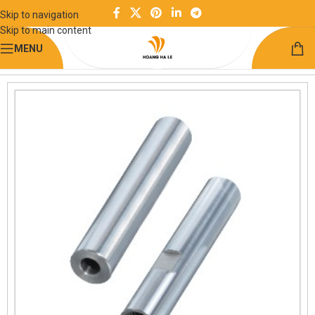
Skip to navigation
Skip to main content
MENU
Trang chủ
Chuyển động tuyến tính
Trục