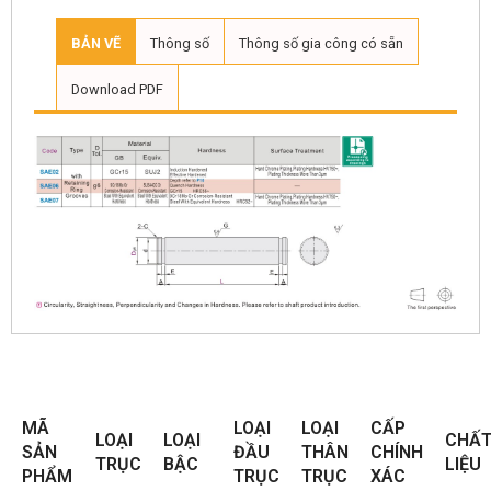
BẢN VẼ
Thông số
Thông số gia công có sẵn
Download PDF
MÃ
LOẠI
LOẠI
CẤP
LOẠI
LOẠI
CHẤ
SẢN
ĐẦU
THÂN
CHÍNH
TRỤC
BẬC
LIỆU
PHẨM
TRỤC
TRỤC
XÁC