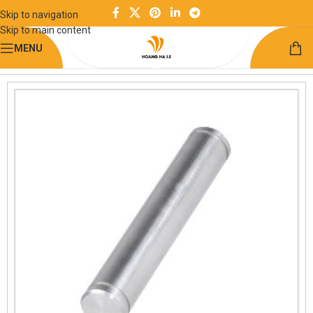
Skip to navigation
Skip to main content
MENU
Trang chủ
Chuyển động tuyến tính
Trục