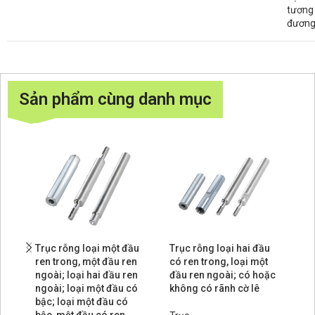
tương
đươn
Sản phẩm cùng danh mục
Trục rỗng loại một đầu
Trục rỗng loại hai đầu
Tr
ren trong, một đầu ren
có ren trong, loại một
ch
ngoài; loại hai đầu ren
đầu ren ngoài; có hoặc
tr
ngoài; loại một đầu có
không có rãnh cờ lê
re
bậc; loại một đầu có
cờ