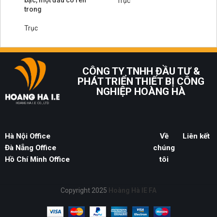
bậc, một đầu có ren
Trục
trong
Tr
Trục
CÔNG TY TNHH ĐẦU TƯ &
PHÁT TRIỂN THIẾT BỊ CÔNG
NGHIỆP HOÀNG HÀ
HOANG HA I.E CO., LTD
Hà Nội Office
Về
Liên kết
Đà Nẵng Office
chúng
Hồ Chí Minh Office
tôi
Copyright 2025
Hoàng Hà IE FA