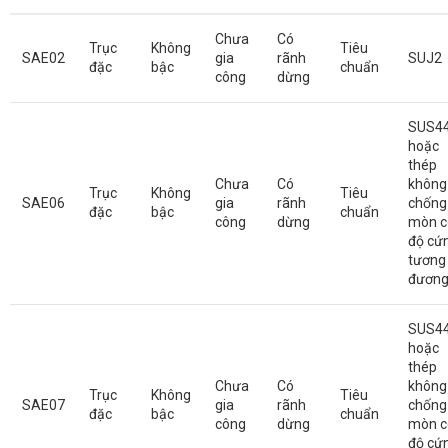
Chưa
Có
Trục
Không
Tiêu
SAE02
gia
rãnh
SUJ2
đặc
bậc
chuẩn
công
dừng
SUS4
hoặc
thép
Chưa
Có
không 
Trục
Không
Tiêu
SAE06
gia
rãnh
chống
đặc
bậc
chuẩn
công
dừng
mòn c
độ cứ
tương
đươn
SUS4
hoặc
thép
Chưa
Có
không 
Trục
Không
Tiêu
SAE07
gia
rãnh
chống
đặc
bậc
chuẩn
công
dừng
mòn c
độ cứ