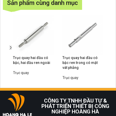
Sản phẩm cùng danh mục
Trục quay hai đầu có
Trục quay hai đầu có
Tr
bậc, hai đầu ren ngoài
bậc ren trong có mặt
ha
vát phẳng
Trục quay
Tr
Trục quay
CÔNG TY TNHH ĐẦU TƯ &
PHÁT TRIỂN THIẾT BỊ CÔNG
NGHIỆP HOÀNG HÀ