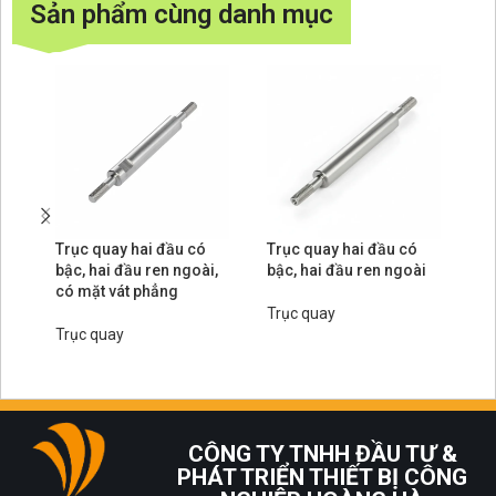
Sản phẩm cùng danh mục
Trục quay hai đầu có
Trục quay hai đầu có
Tr
bậc, hai đầu ren ngoài,
bậc, hai đầu ren ngoài
ha
có mặt vát phẳng
Trục quay
Tr
Trục quay
CÔNG TY TNHH ĐẦU TƯ &
PHÁT TRIỂN THIẾT BỊ CÔNG