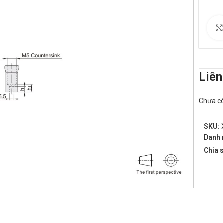
Liên
Chưa có 
SKU:
Danh 
Chia s