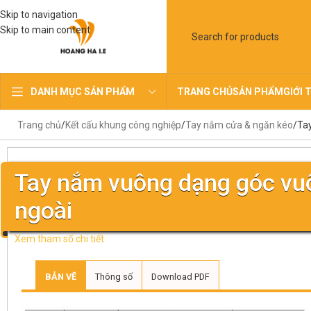
Skip to navigation
Skip to main content
TRANG CHỦ
SẢN PHẨM
GIỚI 
DANH MỤC SẢN PHẨM
Trang chủ
Kết cấu khung công nghiệp
Tay nắm cửa & ngăn kéo
Tay
Tay nắm vuông dạng góc vuô
ngoài
Xem tham số chi tiết
BẢN VẼ
Thông số
Download PDF