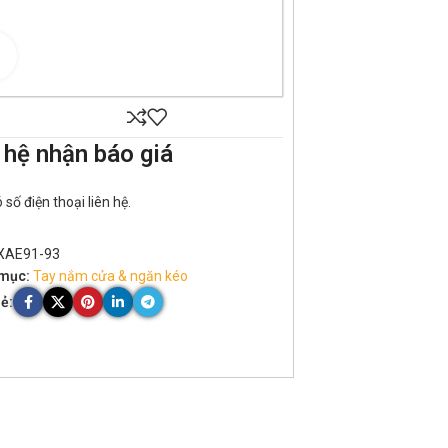
Click to enlarge
 hệ nhận báo giá
số điện thoại liên hệ.
XAE91-93
mục:
Tay nắm cửa & ngăn kéo
ẻ: