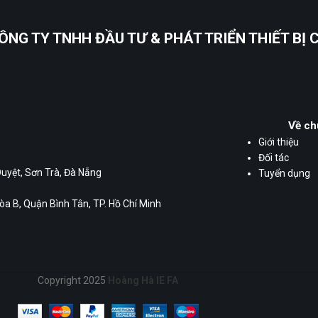
ÔNG TY TNHH ĐẦU TƯ & PHÁT TRIỂN THIẾT BỊ
Về ch
Giới thiệu
Đối tác
Duyệt, Sơn Trà, Đà Nẵng
Tuyển dụng
a B, Quận Bình Tân, TP. Hồ Chí Minh
Copyright 2025
Hoàng Hà IE FA