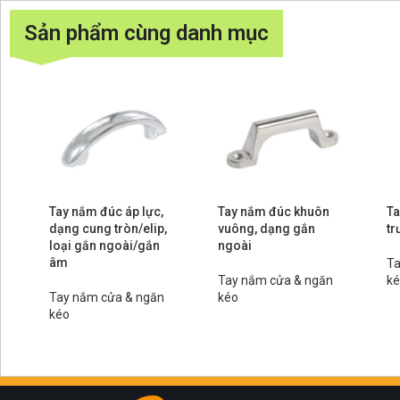
Sản phẩm cùng danh mục
Tay nắm đúc áp lực,
Tay nắm đúc khuôn
Ta
dạng cung tròn/elip,
vuông, dạng gắn
tr
loại gắn ngoài/gắn
ngoài
âm
Ta
Tay nắm cửa & ngăn
k
Tay nắm cửa & ngăn
kéo
kéo