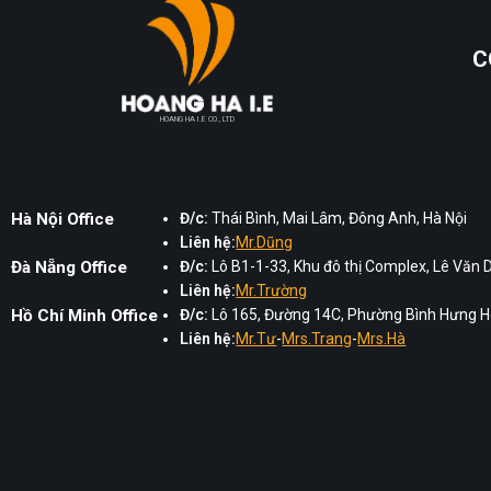
C
HOANG HA I.E CO., LTD
Hà Nội Office
Đ/c:
Thái Bình, Mai Lâm, Đông Anh, Hà Nội
Liên hệ:
Mr.Dũng
Đà Nẵng Office
Đ/c:
Lô B1-1-33, Khu đô thị Complex, Lê Văn 
Liên hệ:
Mr.Trường
Hồ Chí Minh Office
Đ/c:
Lô 165, Đường 14C, Phường Bình Hưng Hò
Liên hệ:
Mr.Tư
-
Mrs.Trang
-
Mrs.Hà