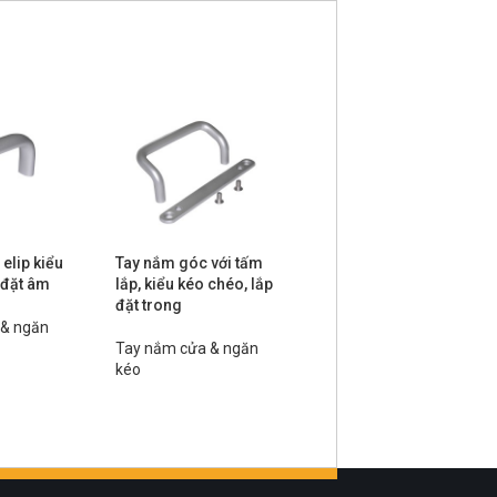
elip kiểu
Tay nắm góc với tấm
Tay nắm góc kéo
 đặt âm
lắp, kiểu kéo chéo, lắp
chéo, kiểu lắp đặt âm
đặt trong
 & ngăn
Tay nắm cửa & ngăn
Tay nắm cửa & ngăn
kéo
kéo