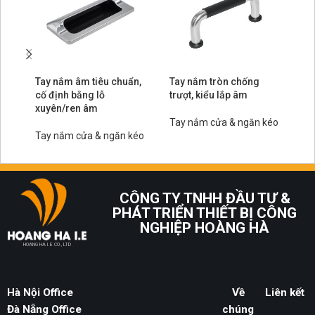
Tay nắm âm tiêu chuẩn,
Tay nắm tròn chống
Ta
cố định bằng lỗ
trượt, kiểu lắp âm
ng
xuyên/ren âm
Tay nắm cửa & ngăn kéo
Ta
Tay nắm cửa & ngăn kéo
CÔNG TY TNHH ĐẦU TƯ &
PHÁT TRIỂN THIẾT BỊ CÔNG
NGHIỆP HOÀNG HÀ
HOANG HA I.E CO., LTD
Hà Nội Office
Về
Liên kết
Đà Nẵng Office
chúng