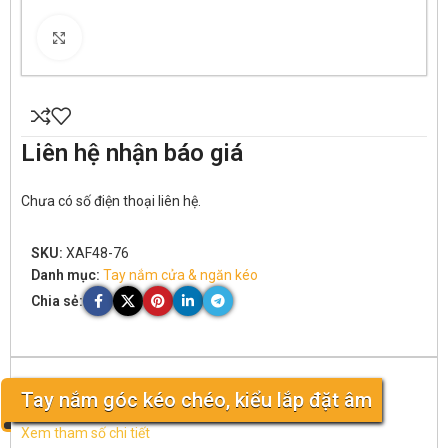
Click to enlarge
Liên hệ nhận báo giá
Chưa có số điện thoại liên hệ.
SKU:
XAF48-76
Danh mục:
Tay nắm cửa & ngăn kéo
Chia sẻ:
Tay nắm góc kéo chéo, kiểu lắp đặt âm
Xem tham số chi tiết