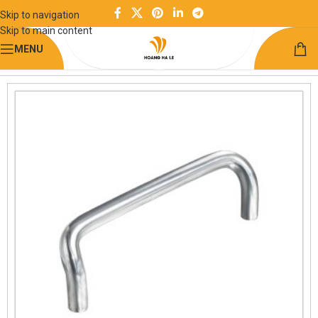
Skip to navigation
Skip to main content
MENU
Trang chủ
Kết cấu khung công nghiệp
Tay nắm cửa & ngăn kéo