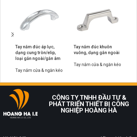
Tay nắm đúc áp lực,
Tay nắm đúc khuôn
Ta
dạng cung tròn/elip,
vuông, dạng gắn ngoài
tr
loại gắn ngoài/gắn âm
Tay nắm cửa & ngăn kéo
Ta
Tay nắm cửa & ngăn kéo
CÔNG TY TNHH ĐẦU TƯ &
PHÁT TRIỂN THIẾT BỊ CÔNG
NGHIỆP HOÀNG HÀ
HOANG HA I.E CO., LTD