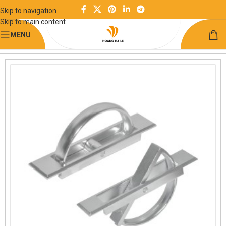
Skip to navigation
Skip to main content
MENU
Trang chủ
Kết cấu khung công nghiệp
Tay nắm cửa & ngăn kéo