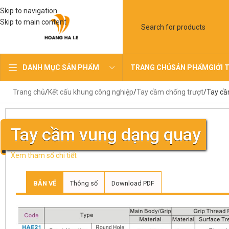
Skip to navigation
Skip to main content
TRANG CHỦ
SẢN PHẨM
GIỚI 
DANH MỤC SẢN PHẨM
Trang chủ
Kết cấu khung công nghiệp
Tay cầm chống trượt
Tay cầ
Tay cầm vung dạng quay
Xem tham số chi tiết
BẢN VẼ
Thông số
Download PDF