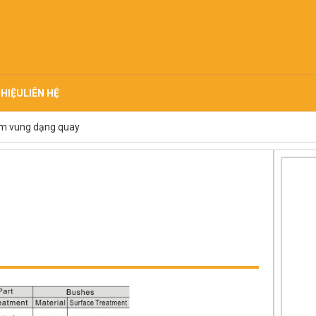
THIỆU
LIÊN HỆ
m vung dạng quay