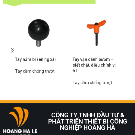
Tay nắm bi ren ngoài
Tay vặn cánh bướm –
Ta
siết chặt, điều chỉnh vị
ch
trí
Tay cầm chống trượt
Ta
Tay cầm chống trượt
CÔNG TY TNHH ĐẦU TƯ &
PHÁT TRIỂN THIẾT BỊ CÔNG
NGHIỆP HOÀNG HÀ
HOANG HA I.E CO., LTD