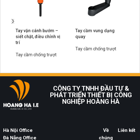
Tay vặn cánh bướm –
Tay cầm vung dạng
Ta
siết chặt, điều chỉnh vị
quay
đầ
trí
ch
Tay cầm chống trượt
Tay cầm chống trượt
Ta
CÔNG TY TNHH ĐẦU TƯ &
PHÁT TRIỂN THIẾT BỊ CÔNG
NGHIỆP HOÀNG HÀ
HOANG HA I.E CO., LTD
Hà Nội Office
Về
Liên kết
Đà Nẵng Office
chúng