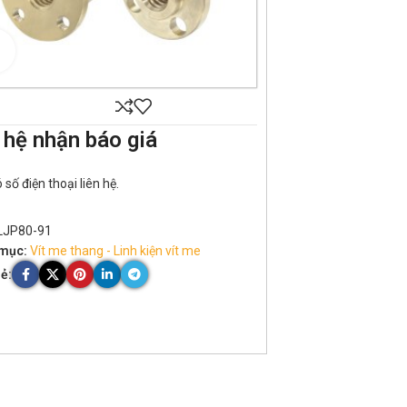
Click to enlarge
 hệ nhận báo giá
số điện thoại liên hệ.
LJP80-91
mục:
Vít me thang - Linh kiện vít me
ẻ: