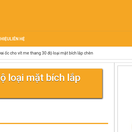
THIỆU
LIÊN HỆ
ai ốc cho vít me thang 30 độ loại mặt bích lắp chèn
ộ loại mặt bích lắp