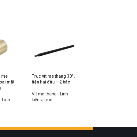
t me
Trục vít me thang 30°,
Trục vít me thang 30°,
loại mặt
tiện hai đầu – 2 bậc
tiện hai đầu – đầu 1
g
bậc và đầu 2 bậc
Vít me thang - Linh
- Linh
kiện vít me
Vít me thang - Linh
kiện vít me