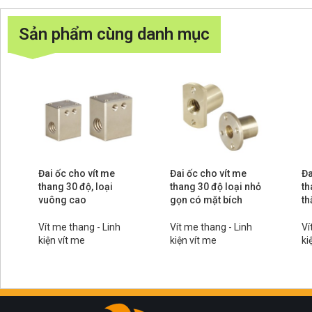
Sản phẩm cùng danh mục
Đai ốc cho vít me
Đai ốc cho vít me
Đa
thang 30 độ, loại
thang 30 độ loại nhỏ
th
vuông cao
gọn có mặt bích
th
Vít me thang - Linh
Vít me thang - Linh
Ví
kiện vít me
kiện vít me
ki