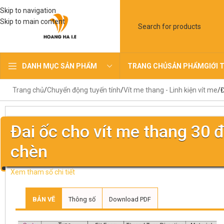
Skip to navigation
Skip to main content
TRANG CHỦ
SẢN PHẨM
GIỚI 
DANH MỤC SẢN PHẨM
Trang chủ
Chuyển động tuyến tính
Vít me thang - Linh kiện vít me
Đ
Đai ốc cho vít me thang 30 đ
chèn
Xem tham số chi tiết
BẢN VẼ
Thông số
Download PDF