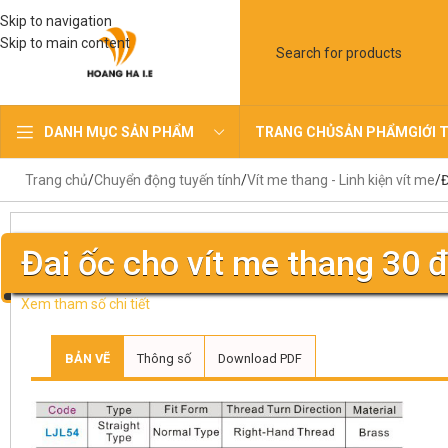
Skip to navigation
Skip to main content
TRANG CHỦ
SẢN PHẨM
GIỚI 
DANH MỤC SẢN PHẨM
Trang chủ
Chuyển động tuyến tính
Vít me thang - Linh kiện vít me
Đ
Đai ốc cho vít me thang 30 đ
Xem tham số chi tiết
BẢN VẼ
Thông số
Download PDF