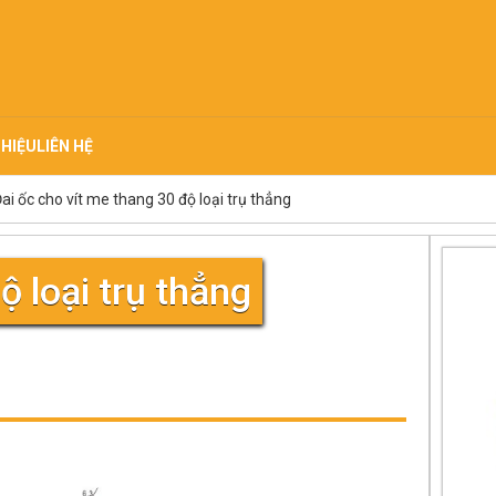
THIỆU
LIÊN HỆ
ai ốc cho vít me thang 30 độ loại trụ thẳng
ộ loại trụ thẳng