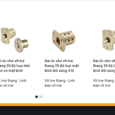
i ốc cho vít me
Đai ốc cho vít me
Đai ốc cho ví
ang 30 độ loại nhỏ
thang 30 độ loại mặt
thang 30 độ 
n có mặt bích
bích đối xứng 4 lỗ
bích đối xứn
t me thang - Linh
Vít me thang - Linh
Vít me thang 
ện vít me
kiện vít me
kiện vít me