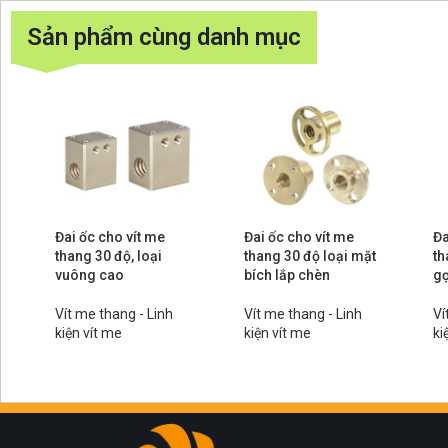
Sản phẩm cùng danh mục
Đai ốc cho vít me
Đai ốc cho vít me
Đa
thang 30 độ, loại
thang 30 độ loại mặt
th
vuông cao
bích lắp chèn
gọ
Vít me thang - Linh
Vít me thang - Linh
Ví
kiện vít me
kiện vít me
ki