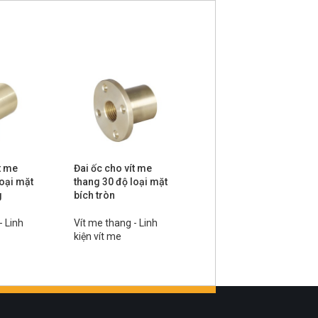
t me
Đai ốc cho vít me
Trục vít me thang 30°,
loại mặt
thang 30 độ loại mặt
tiện hai đầu – 2 bậc
g
bích tròn
Vít me thang - Linh
- Linh
Vít me thang - Linh
kiện vít me
kiện vít me