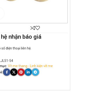
Click to enlarge
 hệ nhận báo giá
số điện thoại liên hệ.
LJL51-54
mục:
Vít me thang - Linh kiện vít me
ẻ: