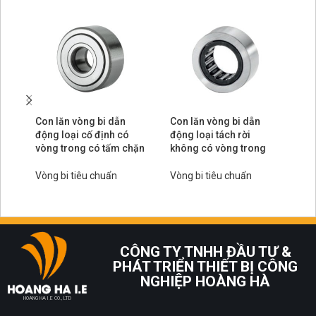
Con lăn vòng bi dẫn
Con lăn vòng bi dẫn
Co
động loại cố định có
động loại tách rời
lo
vòng trong có tấm chặn
không có vòng trong
Vò
Vòng bi tiêu chuẩn
Vòng bi tiêu chuẩn
CÔNG TY TNHH ĐẦU TƯ &
PHÁT TRIỂN THIẾT BỊ CÔNG
NGHIỆP HOÀNG HÀ
HOANG HA I.E CO., LTD