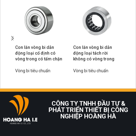
Con lăn vòng bi dẫn
Con lăn vòng bi dẫn
Co
động loại cố định có
động loại tách rời
độ
vòng trong có tấm chặn
không có vòng trong
vò
Vòng bi tiêu chuẩn
Vòng bi tiêu chuẩn
Vò
CÔNG TY TNHH ĐẦU TƯ &
PHÁT TRIỂN THIẾT BỊ CÔNG
NGHIỆP HOÀNG HÀ
HOANG HA I.E CO., LTD