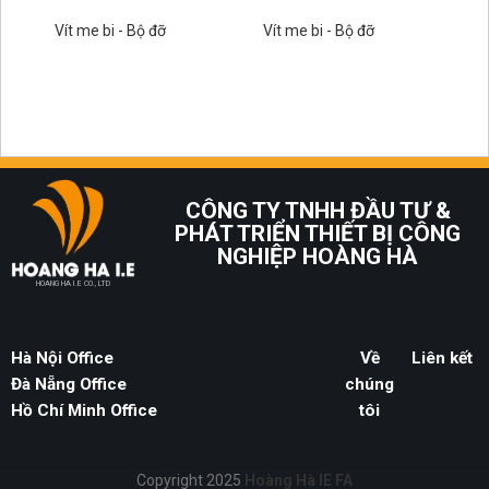
vu
có
Vít me bi - Bộ đỡ
Vít me bi - Bộ đỡ
Ví
CÔNG TY TNHH ĐẦU TƯ &
PHÁT TRIỂN THIẾT BỊ CÔNG
NGHIỆP HOÀNG HÀ
HOANG HA I.E CO., LTD
Hà Nội Office
Về
Liên kết
Đà Nẵng Office
chúng
Hồ Chí Minh Office
tôi
Copyright 2025
Hoàng Hà IE FA