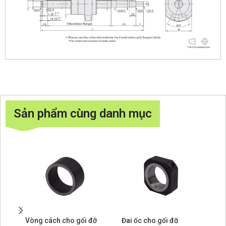
Sản phẩm cùng danh mục
Vòng cách cho gối đỡ
Đai ốc cho gối đỡ
Cụ