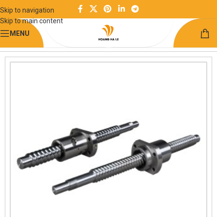
Skip to navigation
Skip to main content
MENU
Trang chủ
Chuyển động tuyến tính
Vít me bi - Bộ đỡ