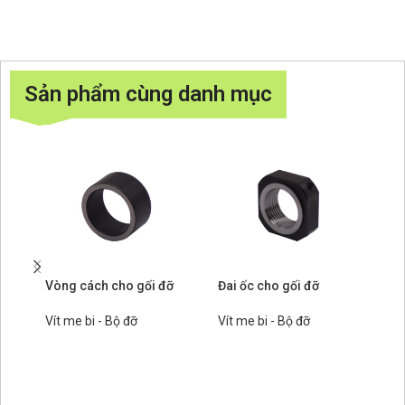
Sản phẩm cùng danh mục
Vòng cách cho gối đỡ
Đai ốc cho gối đỡ
Cụ
vu
có
Vít me bi - Bộ đỡ
Vít me bi - Bộ đỡ
Ví