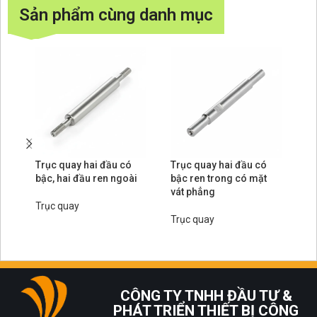
Sản phẩm cùng danh mục
Trục quay hai đầu có
Trục quay hai đầu có
Tr
bậc, hai đầu ren ngoài
bậc ren trong có mặt
ha
vát phẳng
tr
Trục quay
Trục quay
Tr
CÔNG TY TNHH ĐẦU TƯ &
PHÁT TRIỂN THIẾT BỊ CÔNG