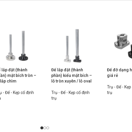
 lắp đặt (thành
Đế lắp đặt (thành
Đế đỡ dạng hở
ần) mặt bích tròn –
phần) kiểu mặt bích –
giá rẻ
 lắp chìm
lỗ tròn xuyên / lỗ oval
Trụ - Đế - Kẹp
ụ - Đế - Kẹp cố định
Trụ - Đế - Kẹp cố định
trụ
ụ
trụ