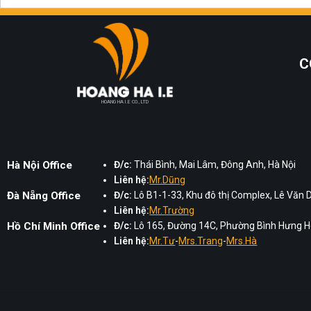
C
HOANG HA I.E CO., LTD
Hà Nội Office
Đ/c:
Thái Bình, Mai Lâm, Đông Anh, Hà Nội
Liên hệ:
Mr.Dũng
Đà Nẵng Office
Đ/c:
Lô B1-1-33, Khu đô thị Complex, Lê Văn 
Liên hệ:
Mr.Trường
Hồ Chí Minh Office
Đ/c:
Lô 165, Đường 14C, Phường Bình Hưng Hò
Liên hệ:
Mr.Tư
-
Mrs.Trang
-
Mrs.Hà