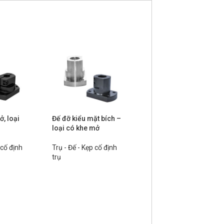
, loại
Đế đỡ kiểu mặt bích –
Trụ lục giác 2 đầu ren
loại có khe mở
ngoài loại tiêu chuẩn
 cố định
Trụ - Đế - Kẹp cố định
Trụ - Đế - Kẹp cố định
trụ
trụ