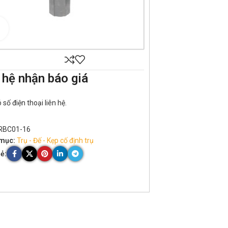
Click to enlarge
 hệ nhận báo giá
số điện thoại liên hệ.
RBC01-16
mục:
Trụ - Đế - Kẹp cố định trụ
ẻ: