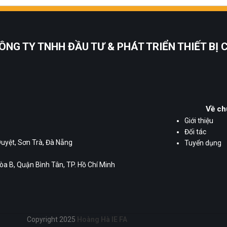
ÔNG TY TNHH ĐẦU TƯ & PHÁT TRIỂN THIẾT BỊ
Về ch
Giới thiệu
Đối tác
Duyệt, Sơn Trà, Đà Nẵng
Tuyển dụng
a B, Quận Bình Tân, TP. Hồ Chí Minh
Copyright 2025
Hoàng Hà IE FA