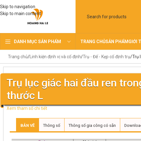
Skip to navigation
Skip to main content
TRANG CHỦ
SẢN PHẨM
GIỚI 
DANH MỤC SẢN PHẨM
Trang chủ
Linh kiện định vị và cố định
Trụ - Đế - Kẹp cố định trụ
Trụ 
Trụ lục giác hai đầu ren tron
thước L
Xem tham số chi tiết
BẢN VẼ
Thông số
Thông số gia công có sẵn
Downloa