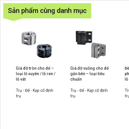
Sản phẩm cùng danh mục
Giá đỡ tròn cho đế –
Giá đỡ vuông cho đế
Đế
loại lỗ xuyên / lỗ ren /
gắn bên – loại tiêu
ph
lỗ vát
chuẩn
lỗ
Trụ - Đế - Kẹp cố định
Trụ - Đế - Kẹp cố định
Tr
trụ
trụ
tr