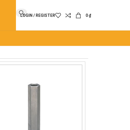
LOGIN / REGISTER
0
₫