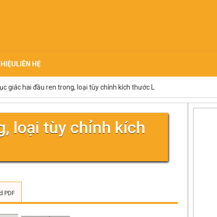
THIỆU
LIÊN HỆ
lục giác hai đầu ren trong, loại tùy chỉnh kích thước L
g, loại tùy chỉnh kích
d PDF