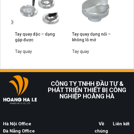
Tay quay đặc – dạng
Tay quay dạng nổi –
Ta
gập được
không lỗ mở
th
Tay quay
Tay quay
Ta
CÔNG TY TNHH ĐẦU TƯ &
PHÁT TRIỂN THIẾT BỊ CÔNG
NGHIỆP HOÀNG HÀ
HOANG HA I.E CO., LTD
Hà Nội Office
Về
Liên kết
Đà Nẵng Office
chúng