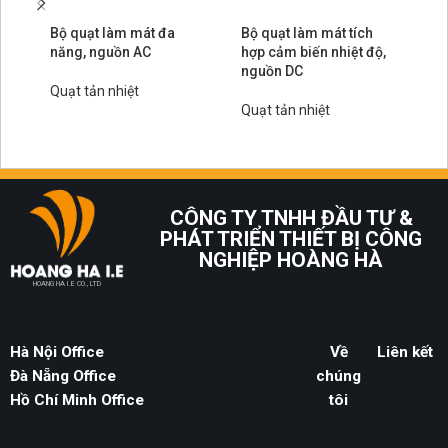
Bộ quạt làm mát đa
Bộ quạt làm mát tích
Ph
năng, nguồn AC
hợp cảm biến nhiệt độ,
lá
nguồn DC
Quạt tản nhiệt
Qu
Quạt tản nhiệt
CÔNG TY TNHH ĐẦU TƯ &
PHÁT TRIỂN THIẾT BỊ CÔNG
NGHIỆP HOÀNG HÀ
HOANG HA I.E CO., LTD
Hà Nội Office
Về
Liên kết
Đà Nẵng Office
chúng
Hồ Chí Minh Office
tôi