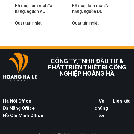
Bộ quạt làm mát đa
Bộ quạt làm mát đa
Bộ
năng, nguồn AC
năng, nguồn DC
hợ
ng
Quạt tản nhiệt
Quạt tản nhiệt
Qu
CÔNG TY TNHH ĐẦU TƯ &
PHÁT TRIỂN THIẾT BỊ CÔNG
NGHIỆP HOÀNG HÀ
HOANG HA I.E CO., LTD
Hà Nội Office
Về
Liên kết
Đà Nẵng Office
chúng
Hồ Chí Minh Office
tôi