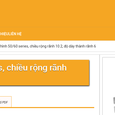
THIỆU
LIÊN HỆ
ình 50/60 series, chiều rộng rãnh 10.2, độ dày thành rãnh 6
, chiều rộng rãnh
d PDF