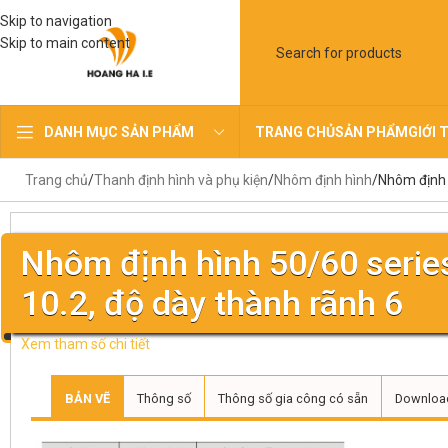
Skip to navigation
Skip to main content
TRANG CHỦ
SẢN PHẨM
GIỚI 
DANH MỤC SẢN PHẨM
Trang chủ
Thanh định hình và phụ kiện
Nhôm định hình
Nhôm định h
Nhôm định hình 50/60 series
10.2, độ dày thành rãnh 6
Xem tham số chi tiết
BẢN VẼ
Thông số
Thông số gia công có sẵn
Downloa