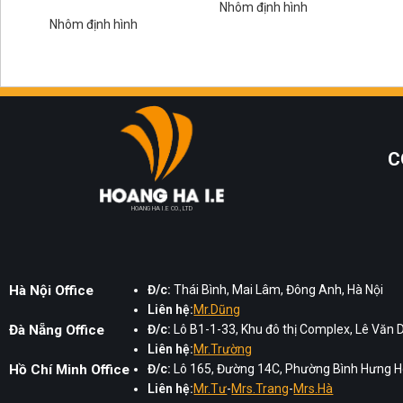
Nhôm định hình
Nhôm định hình
C
HOANG HA I.E CO., LTD
Hà Nội Office
Đ/c:
Thái Bình, Mai Lâm, Đông Anh, Hà Nội
Liên hệ:
Mr.Dũng
Đà Nẵng Office
Đ/c:
Lô B1-1-33, Khu đô thị Complex, Lê Văn 
Liên hệ:
Mr.Trường
Hồ Chí Minh Office
Đ/c:
Lô 165, Đường 14C, Phường Bình Hưng Hò
Liên hệ:
Mr.Tư
-
Mrs.Trang
-
Mrs.Hà