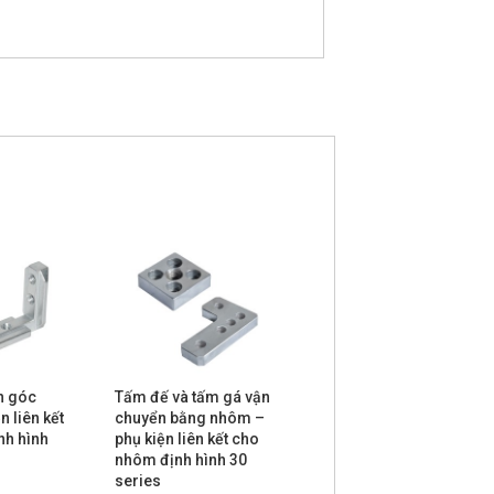
h góc
Tấm đế và tấm gá vận
Dải gioăng – phụ kiện
n liên kết
chuyển bằng nhôm –
trang trí cho nhôm
nh hình
phụ kiện liên kết cho
định hình 20 series
nhôm định hình 30
series
Nhôm định hình