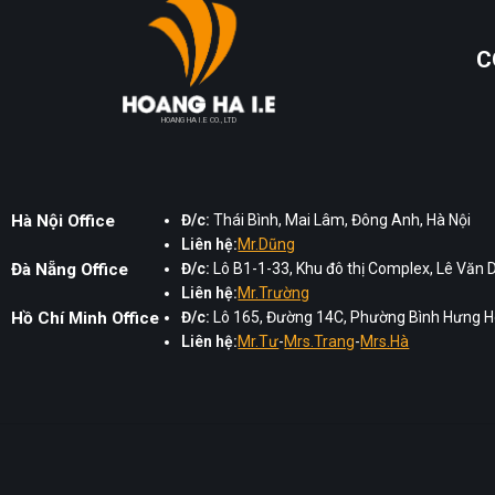
C
HOANG HA I.E CO., LTD
Hà Nội Office
Đ/c:
Thái Bình, Mai Lâm, Đông Anh, Hà Nội
Liên hệ:
Mr.Dũng
Đà Nẵng Office
Đ/c:
Lô B1-1-33, Khu đô thị Complex, Lê Văn 
Liên hệ:
Mr.Trường
Hồ Chí Minh Office
Đ/c:
Lô 165, Đường 14C, Phường Bình Hưng Hò
Liên hệ:
Mr.Tư
-
Mrs.Trang
-
Mrs.Hà