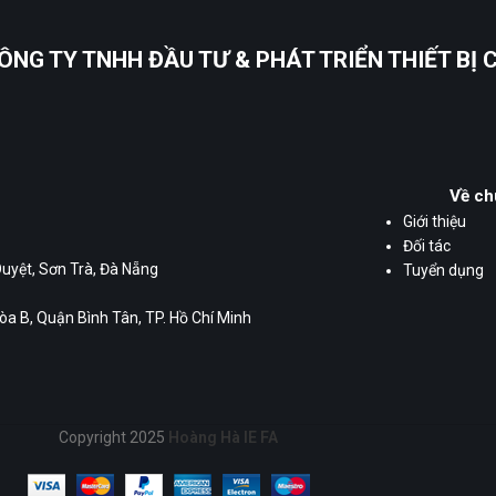
ÔNG TY TNHH ĐẦU TƯ & PHÁT TRIỂN THIẾT BỊ
Về ch
Giới thiệu
Đối tác
Duyệt, Sơn Trà, Đà Nẵng
Tuyển dụng
a B, Quận Bình Tân, TP. Hồ Chí Minh
Copyright 2025
Hoàng Hà IE FA