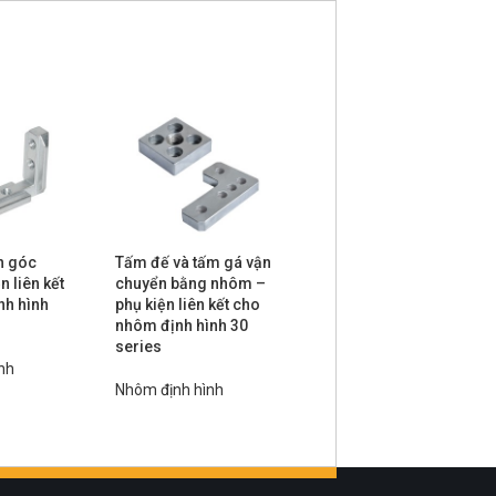
h góc
Tấm đế và tấm gá vận
Tấm liên kết nhôm –
n liên kết
chuyển bằng nhôm –
phụ kiện liên kết cho
nh hình
phụ kiện liên kết cho
nhôm định hình 30
nhôm định hình 30
series
series
nh
Nhôm định hình
Nhôm định hình