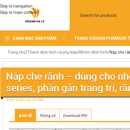
Skip to navigation
Skip to main content
TRANG CHỦ
SẢN PHẨM
GIỚI 
DANH MỤC SẢN PHẨM
Trang chủ
Thanh định hình và phụ kiện
Nhôm định hình
Nắp che rã
Nắp che rãnh – dùng cho nh
series, phần gắn trang trí, 
Xem tham số chi tiết
BẢN VẼ
Thông số
Download PDF