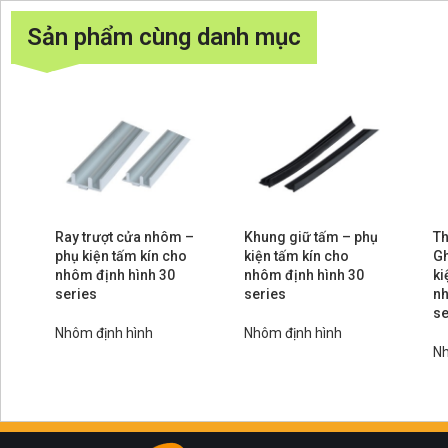
Sản phẩm cùng danh mục
Ray trượt cửa nhôm –
Khung giữ tấm – phụ
Th
phụ kiện tấm kín cho
kiện tấm kín cho
Gh
nhôm định hình 30
nhôm định hình 30
ki
series
series
nh
se
Nhôm định hình
Nhôm định hình
Nh