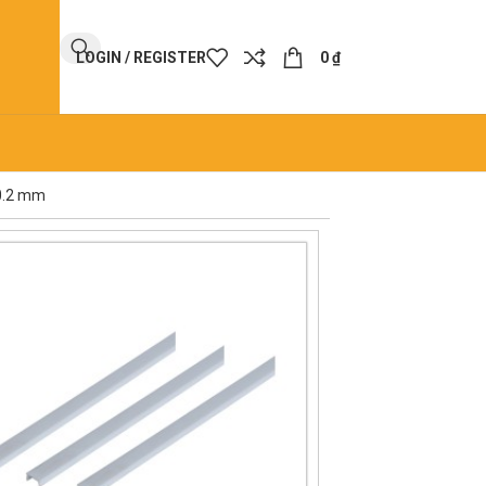
LOGIN / REGISTER
0
₫
10.2 mm