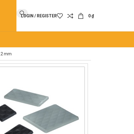
LOGIN / REGISTER
0
₫
10.2 mm