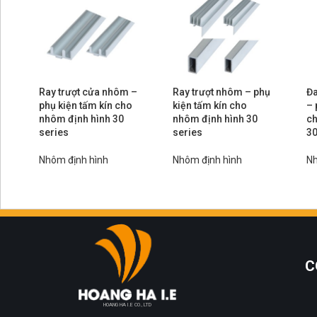
Ray trượt cửa nhôm –
Ray trượt nhôm – phụ
Đa
phụ kiện tấm kín cho
kiện tấm kín cho
– 
nhôm định hình 30
nhôm định hình 30
ch
series
series
30
Nhôm định hình
Nhôm định hình
Nh
C
HOANG HA I.E CO., LTD