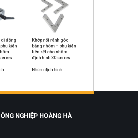
ề di động
Khớp nối rãnh góc
Thanh nối thẳng – phụ
 phụ kiện
bằng nhôm – phụ kiện
kiện liên kết cho nhôm
 nhôm
liên kết cho nhôm
định hình 30 series
series
định hình 30 series
Nhôm định hình
nh
Nhôm định hình
 CÔNG NGHIỆP HOÀNG HÀ