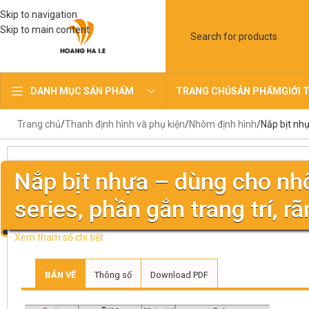
Skip to navigation
Skip to main content
TRANG CHỦ
SẢN PHẨM
GIỚI 
DANH MỤC SẢN PHẨM
Trang chủ
Thanh định hình và phụ kiện
Nhôm định hình
Nắp bịt nh
Nắp bịt nhựa – dùng cho nh
series, phần gắn trang trí, 
Xem tham số chi tiết
BẢN VẼ
Thông số
Download PDF