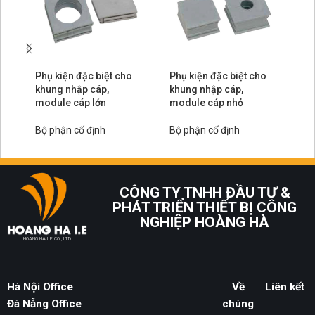
Phụ kiện đặc biệt cho
Phụ kiện đặc biệt cho
Kh
khung nhập cáp,
khung nhập cáp,
si
module cáp lớn
module cáp nhỏ
Bộ
Bộ phận cố định
Bộ phận cố định
CÔNG TY TNHH ĐẦU TƯ &
PHÁT TRIỂN THIẾT BỊ CÔNG
NGHIỆP HOÀNG HÀ
HOANG HA I.E CO., LTD
Hà Nội Office
Về
Liên kết
Đà Nẵng Office
chúng