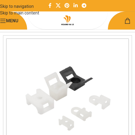
Skip to navigation
Skip to main content
MENU
Trang chủ
Điện và điều khiển
Bộ phận cố định