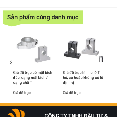
Sản phẩm cùng danh mục
Giá đỡ trục có mặt bích
Giá đỡ trục hình chữ T
Gi
đúc, dạng mặt bích /
hở, có hoặc không có lỗ
ch
dạng chữ T
định vị
có
Giá đỡ trục
Giá đỡ trục
Gi
CÔNG TY TNHH ĐẦU TƯ &