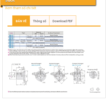
suốt
Xem tham số chi tiết
BẢN VẼ
Thông số
Download PDF