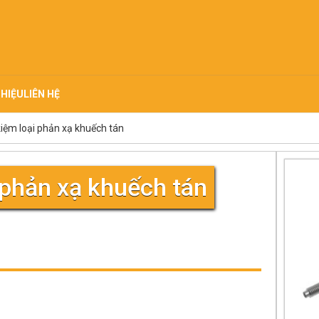
THIỆU
LIÊN HỆ
kiệm loại phản xạ khuếch tán
i phản xạ khuếch tán