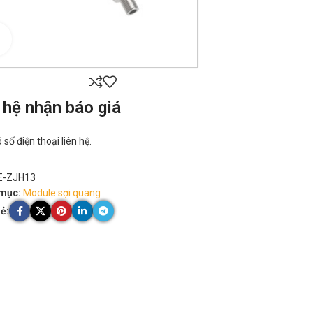
Click to enlarge
 hệ nhận báo giá
số điện thoại liên hệ.
E-ZJH13
mục:
Module sợi quang
ẻ: