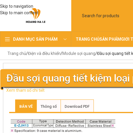
Skip to navigation
Skip to main content
TRANG CHỦ
SẢN PHẨM
GIỚI 
DANH MỤC SẢN PHẨM
Trang chủ
Điện và điều khiển
Module sợi quang
Đầu sợi quang tiết 
Đầu sợi quang tiết kiệm loạ
Xem tham số chi tiết
BẢN VẼ
Thông số
Download PDF