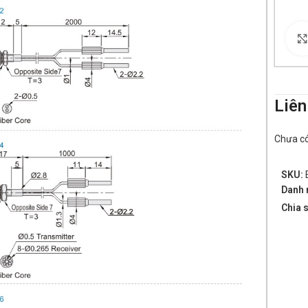
Liên
Chưa có 
SKU:
Danh 
Chia s