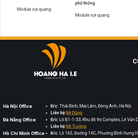
phổ thông
Module sợi quang
Module sợi quang
C
HOANG HA I.E CO., LTD
Hà Nội Office
Đ/c:
Thái Bình, Mai Lâm, Đông Anh, Hà Nội
Liên hệ:
Mr.Dũng
Đà Nẵng Office
Đ/c:
Lô B1-1-33, Khu đô thị Complex, Lê Văn 
Liên hệ:
Mr.Trường
Hồ Chí Minh Office
Đ/c:
Lô 165, Đường 14C, Phường Bình Hưng Hò