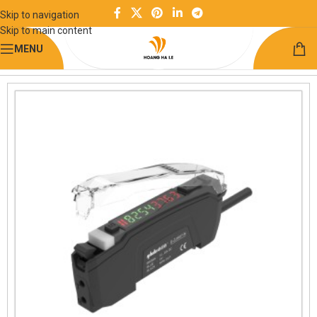
Skip to navigation
Skip to main content
MENU
Trang chủ
Điện và điều khiển
Module sợi quang