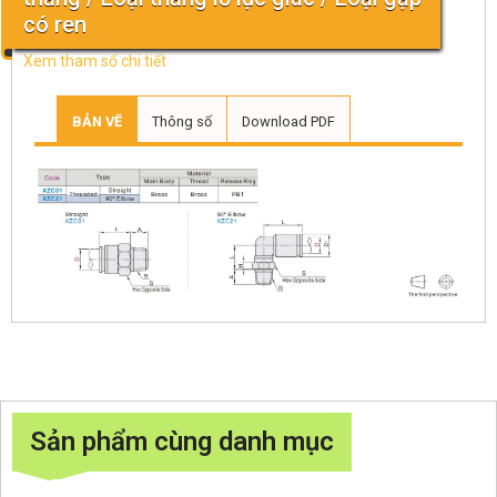
có ren
Xem tham số chi tiết
BẢN VẼ
Thông số
Download PDF
Sản phẩm cùng danh mục