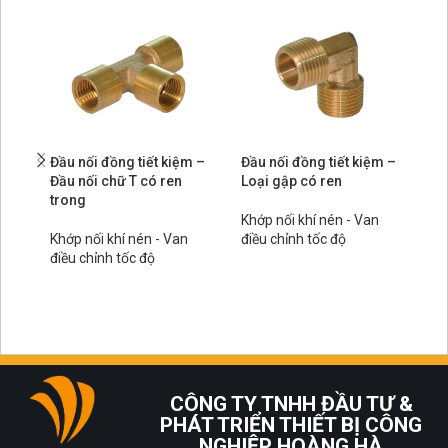
Đầu nối đồng tiết kiệm –
Đầu nối đồng tiết kiệm –
Đầ
Đầu nối chữ T có ren
Loại gập có ren
Lo
trong
Khớp nối khí nén - Van
Kh
Khớp nối khí nén - Van
điều chỉnh tốc độ
đi
điều chỉnh tốc độ
CÔNG TY TNHH ĐẦU TƯ &
PHÁT TRIỂN THIẾT BỊ CÔNG
NGHIỆP HOÀNG HÀ