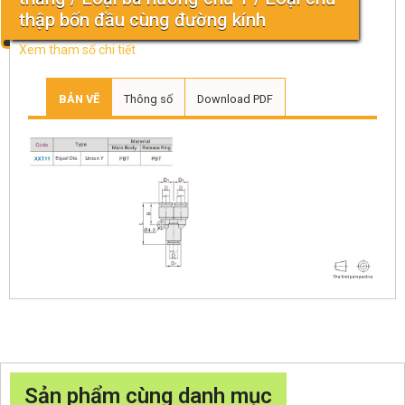
thập bốn đầu cùng đường kính
Xem tham số chi tiết
BẢN VẼ
Thông số
Download PDF
Sản phẩm cùng danh mục