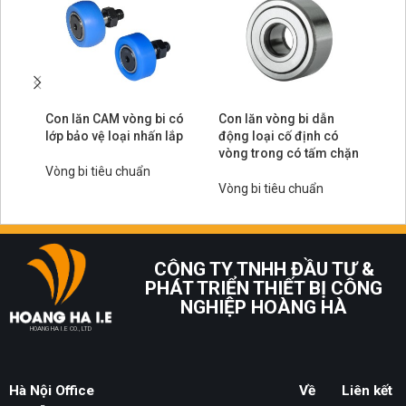
Con lăn CAM vòng bi có
Con lăn vòng bi dẫn
Co
lớp bảo vệ loại nhấn lắp
động loại cố định có
độ
vòng trong có tấm chặn
kh
Vòng bi tiêu chuẩn
Vòng bi tiêu chuẩn
Vò
CÔNG TY TNHH ĐẦU TƯ &
PHÁT TRIỂN THIẾT BỊ CÔNG
NGHIỆP HOÀNG HÀ
HOANG HA I.E CO., LTD
Hà Nội Office
Về
Liên kết