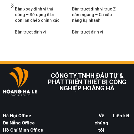
Bàn xoay định vị thủ
Bàn trượt định vị trục Z
Bà
công – Sử dụng ổ bi
nằm ngang – Cơ cấu
– 
con lăn chéo chính xác
nâng hạ nhanh
tr
bá
lo
Bàn trượt định vị
Bàn trượt định vị
Bà
CÔNG TY TNHH ĐẦU TƯ &
PHÁT TRIỂN THIẾT BỊ CÔNG
NGHIỆP HOÀNG HÀ
HOANG HA I.E CO., LTD
Hà Nội Office
Về
Liên kết
Đà Nẵng Office
chúng
Hồ Chí Minh Office
tôi