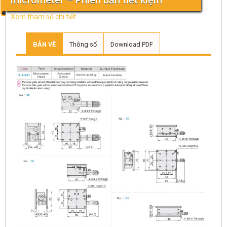
micrometer – Phiên bản tiết kiệm
Xem tham số chi tiết
BẢN VẼ
Thông số
Download PDF