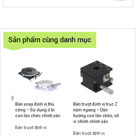
Sản phẩm cùng danh mục
Bàn xoay định vị thủ
Bàn trượt định vị trục Z
Bà
công – Sử dụng ổ bi
nằm ngang – Dẫn
– 
con lăn chéo chính xác
hướng con lăn chéo, vít
tr
vi chỉnh chính xác
bá
ch
Bàn trượt định vị
Bàn trượt định vị