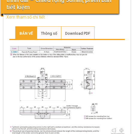
trình dài – Chiều rộng 30mm, phiên bản
tiết kiệm
Xem tham số chi tiết
BẢN VẼ
Thông số
Download PDF