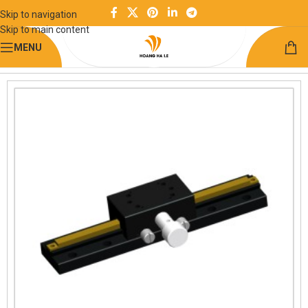
Skip to navigation
Skip to main content
MENU
Trang chủ
Module chức năng
Bàn trượt định vị