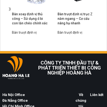
Bàn xoay định vị thủ
Bàn trượt định vị trục Z
Bà
công – Sử dụng ổ bi
nằm ngang – Cơ cấu
nằ
con lăn chéo chính xác
nâng hạ nhanh
hư
vi
Bàn trượt định vị
Bàn trượt định vị
Bà
CÔNG TY TNHH ĐẦU TƯ &
PHÁT TRIỂN THIẾT BỊ CÔNG
NGHIỆP HOÀNG HÀ
HOANG HA I.E CO., LTD
Hà Nội Office
Về
Liên kết
Đà Nẵng Office
chúng
Hồ Chí Minh Office
tôi