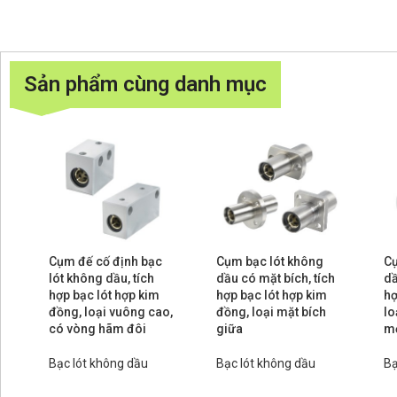
Sản phẩm cùng danh mục
Cụm đế cố định bạc
Cụm bạc lót không
Cụ
lót không dầu, tích
dầu có mặt bích, tích
dầ
hợp bạc lót hợp kim
hợp bạc lót hợp kim
hợ
đồng, loại vuông cao,
đồng, loại mặt bích
lo
có vòng hãm đôi
giữa
m
Bạc lót không dầu
Bạc lót không dầu
Bạ