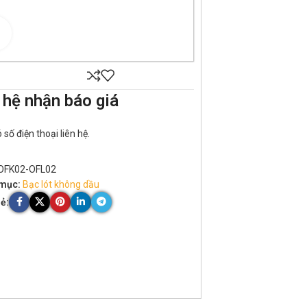
Click to enlarge
 hệ nhận báo giá
số điện thoại liên hệ.
OFK02-OFL02
mục:
Bạc lót không dầu
ẻ: