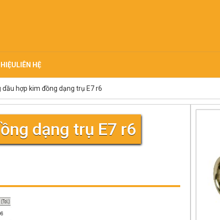
THIỆU
LIÊN HỆ
g dầu hợp kim đồng dạng trụ E7 r6
ồng dạng trụ E7 r6