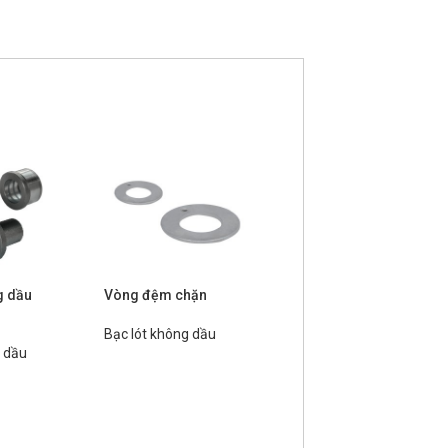
Bạc lót không dầu hợp
g dầu
Vòng đệm chặn
kim đồng loại chịu tải
hướng trục
Bạc lót không dầu
g dầu
Bạc lót không dầu