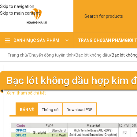
Skip to navigation
Skip to main content
TRANG CHỦ
SẢN PHẨM
GIỚI 
DANH MỤC SẢN PHẨM
Trang chủ
Chuyển động tuyến tính
Bạc lót không dầu
Bạc lót khôn
Bạc lót không dầu hợp kim đ
Xem tham số chi tiết
BẢN VẼ
Thông số
Download PDF