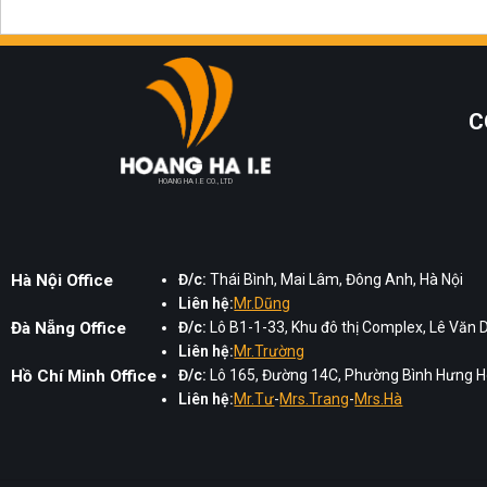
C
HOANG HA I.E CO., LTD
Hà Nội Office
Đ/c:
Thái Bình, Mai Lâm, Đông Anh, Hà Nội
Liên hệ:
Mr.Dũng
Đà Nẵng Office
Đ/c:
Lô B1-1-33, Khu đô thị Complex, Lê Văn 
Liên hệ:
Mr.Trường
Hồ Chí Minh Office
Đ/c:
Lô 165, Đường 14C, Phường Bình Hưng Hò
Liên hệ:
Mr.Tư
-
Mrs.Trang
-
Mrs.Hà