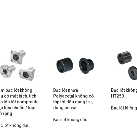
m bạc lót không
Bạc lót nhựa
Bạc lót khôn
u có mặt bích, tích
Polyacetal không có
HT250
p lớp lót composite,
lớp lót dầu dạng trụ,
ại tiêu chuẩn / loại
dạng có vai
Bạc lót khôn
ở rộng
Bạc lót không dầu
c lót không dầu